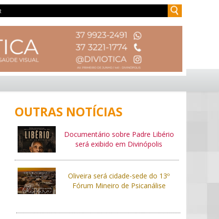
OUTRAS NOTÍCIAS
Documentário sobre Padre Libério
será exibido em Divinópolis
Oliveira será cidade-sede do 13º
Fórum Mineiro de Psicanálise