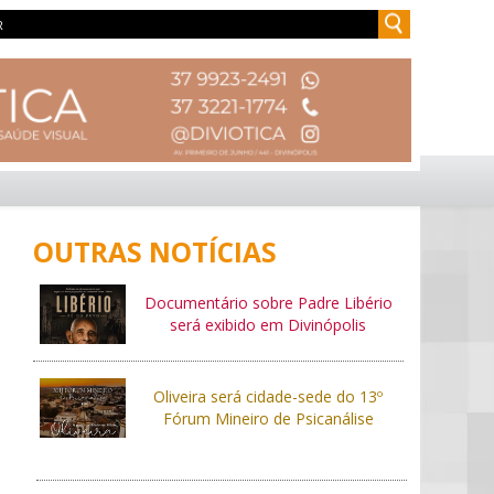
OUTRAS NOTÍCIAS
Documentário sobre Padre Libério
será exibido em Divinópolis
Oliveira será cidade-sede do 13º
Fórum Mineiro de Psicanálise